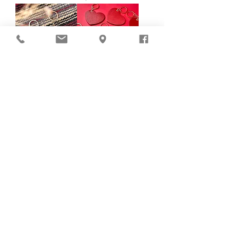
【隨時DIY】工作坊 -
【隨時DIY】工作坊 -
一人一半心形匙扣
LOVE’ 心形匙扣
Price
Price
HK$128.00
HK$98.00
Load More
​想知道可供預約的日子？
請按此處預約工作坊
立即預約