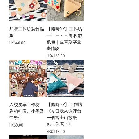
加購工作坊裝飾點
【隨時DIY】工作坊 -
綴
一二三・三角形 散
紙包｜皮革刻字畫
Price
HK$40.00
畫體驗
Price
HK$128.00
入校皮革工作坊｜
【隨時DIY】工作坊 -
為幼稚園、小學及
《今日我來這裡做
中學生
一個富士山散紙
包，你呢？》
Price
HK$0.00
Price
HK$138.00