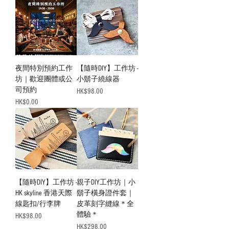
夜間特別預約工作
【隨時DIY】工作坊 -
坊｜歡迎團體或公
小鬍子繞線器
司預約
Price
HK$98.00
Price
HK$0.00
【隨時DIY】工作坊 -
親子DIY工作坊｜小
HK skyline 香港天際
鬍子橫身證件套｜
線匙扣/行李牌
皮革刻字縫線＊全
體驗＊
Price
HK$98.00
Price
HK$298.00