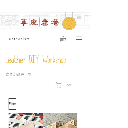
​Leatherism
Leather DIY Workshop
皮革
課程一覽
DIY
Cart
Filter