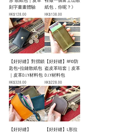
形 散紙包｜皮革
裡做一個富士山散
刻字畫畫體驗
紙包，你呢？》
Price
Price
HK$128.00
HK$138.00
【好好縫】對摺鎖
【好好縫】RFID防
匙包+拉鏈散紙包
盗皮革咭套｜皮革
｜皮革D.I.Y材料包
D.I.Y材料包
Price
Price
HK$328.00
HK$228.00
【好好縫】
【好好縫】L形拉