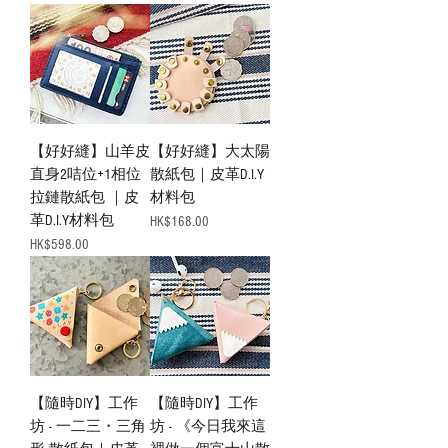
【好好縫】山羊皮
【好好縫】大太陽
直身2咭位+1相位
散紙包｜皮革D.I.Y
拉鏈散紙包 ｜皮
材料包
革D.I.Y材料包
Price
HK$168.00
Price
HK$598.00
【隨時DIY】工作
【隨時DIY】工作
坊 - 一二三・三角
坊 - 《今日我來這