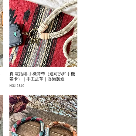
手
真·電話繩·手機背帶（連可拆卸手機
帶卡）｜手工皮革｜香港製造
Price
HK$198.00