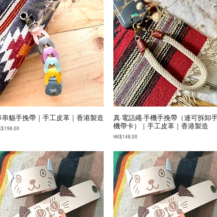
串串貓手挽帶｜手工皮革｜香港製造
真·電話繩·手機手挽帶（連可拆卸
機帶卡）｜手工皮革｜香港製造
ice
K$198.00
Price
HK$148.00