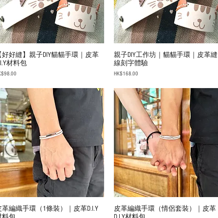
【好好縫】親子DIY貓貓手環｜皮革
親子DIY工作坊｜貓貓手環｜皮革縫
.I.Y材料包
線刻字體驗
ice
Price
K$98.00
HK$168.00
皮革編織手環（1條裝）｜皮革D.I.Y
皮革編織手環（情侶套裝）｜皮革
材料包
D.I.Y材料包