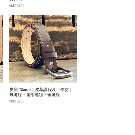
Price
HK$298.00
皮帶 (35mm)｜皮革課程及工作坊｜
無縫線・尾部縫線・全縫線
Price
HK$656.00