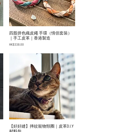
四股拼色織皮繩 手環（情侶套裝）
｜手工皮革｜香港製造
Price
HK$338.00
【好好縫】摔紋寵物頸圈｜皮革D.I.Y
材料包