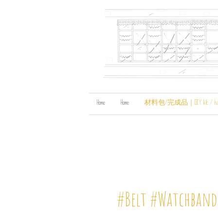
Home
Home
材料包/完成品｜DIY kit / handma
#Belt #Watchband 