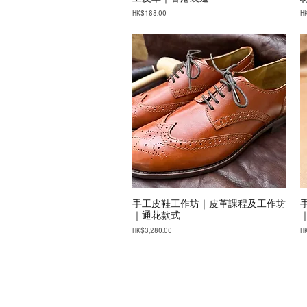
Price
Pr
HK$188.00
H
手工皮鞋工作坊｜皮革課程及工作坊
｜通花款式
Price
Pr
HK$3,280.00
H