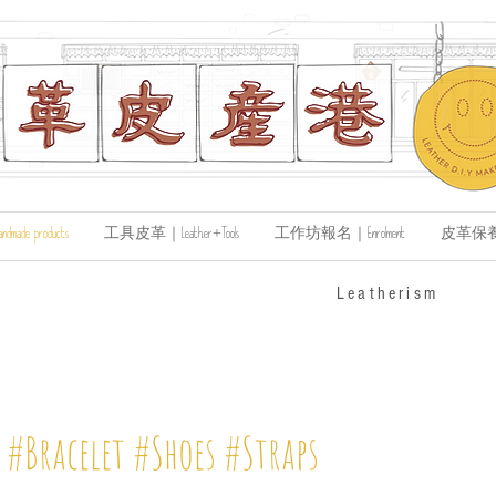
de products
工具皮革｜Leather+Tools
工作坊報名｜Enrolment
皮革保養｜Le
​Leatherism
#Bracelet #Shoes #Straps