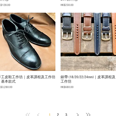
ice
Price
K$128.00
HK$230.00
手工皮鞋工作坊｜皮革課程及工作坊
錶帶 (18/20/22/24mm)｜皮革課程及
｜基本款式
工作坊
ice
Price
K$3,280.00
HK$680.00
1
2
3