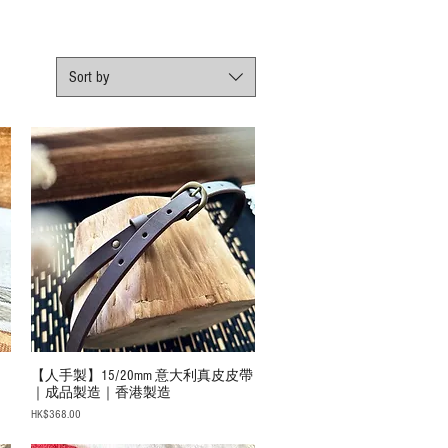
Sort by
｜
【人手製】15/20mm 意大利真皮皮帶
｜成品製造｜香港製造
Price
HK$368.00