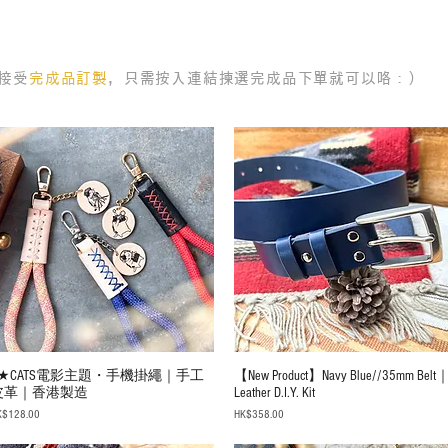
接受
完成品訂製
，只需按入連結揀選完成品下單就可以咯：）
N★CATS電影主題・手機掛繩｜手工
【New Product】Navy Blue//35mm Belt
皮革｜香港製造
Leather D.I.Y. Kit
ice
Price
K$128.00
HK$358.00