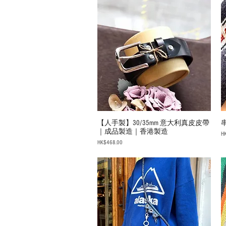
【人手製】30/35mm 意大利真皮皮帶
｜成品製造｜香港製造
Pr
H
Price
HK$468.00