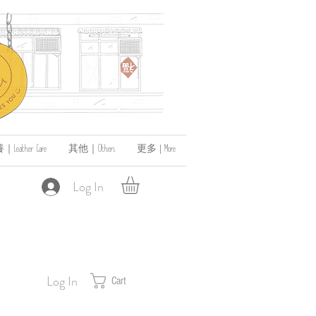
ather Care
其他｜Others
更多 | More
Log In
Log In
Cart