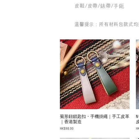
皮鞋/皮帶/錶帶/手鈪
溫馨提示：所有材料包款式均
菊形鈕鎖匙扣・手機掛繩｜手工皮革
｜香港製造
Price
Pr
HK$98.00
H