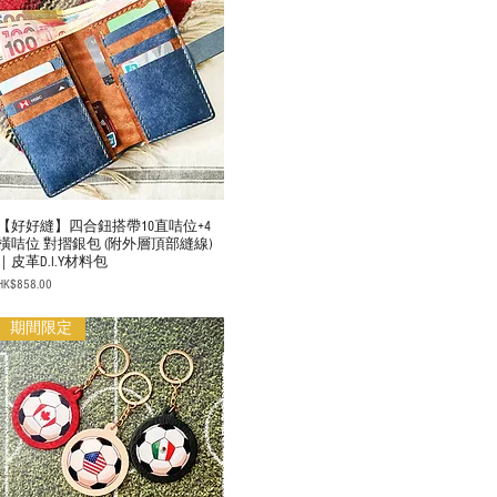
【好好縫】四合鈕搭帶10直咭位+4
橫咭位 對摺銀包 (附外層頂部縫線)
｜皮革D.I.Y材料包
Price
HK$858.00
期間限定