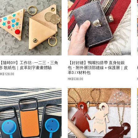
【隨時DIY】工作坊 - 一二三・三角
【好好縫】鴨嘴扣搭帶 直身短銀
形 散紙包｜皮革刻字畫畫體驗
包・附外層頂部縫線＋保護層｜皮
革D.I.Y材料包
rice
HK$128.00
Price
HK$538.00