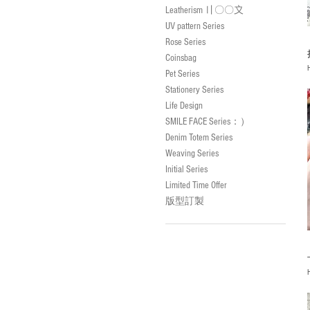
Leatherism 〢〇〇〩
UV pattern Series
Rose Series
Coinsbag
P
Pet Series
Stationery Series
Life Design
SMILE FACE Series：）
Denim Totem Series
Weaving Series
Initial Series
Limited Time Offer
版型訂製
P