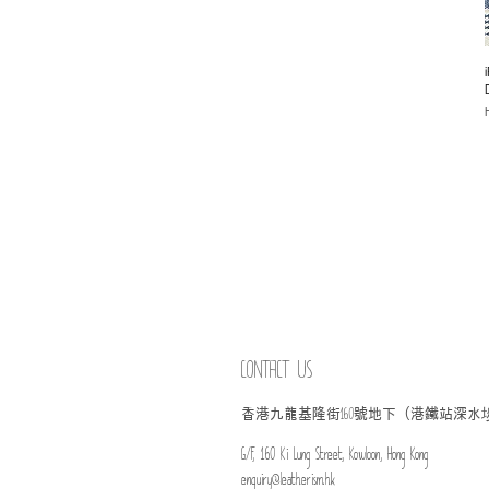
P
CONTACT US
​香港九龍基隆街
號地下（港鐵站深水
160
G/F, 160 Ki Lung Street, Kowloon, Hong Kong
enquiry@leatherism.hk