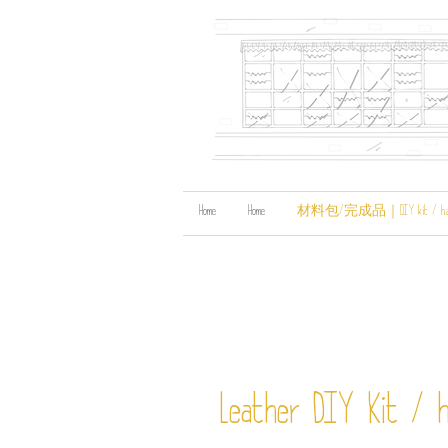
Home
Home
材料包/完成品｜DIY kit / handma
Leather DIY Kit / h