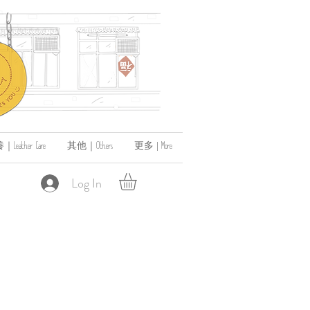
ather Care
其他｜Others
更多 | More
Log In