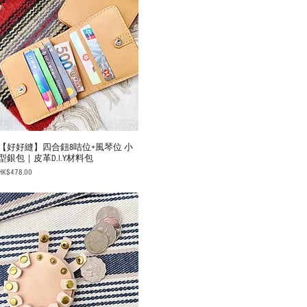
【好好縫】四合鈕8咭位+風琴位 小
型銀包｜皮革D.I.Y材料包
Price
HK$478.00