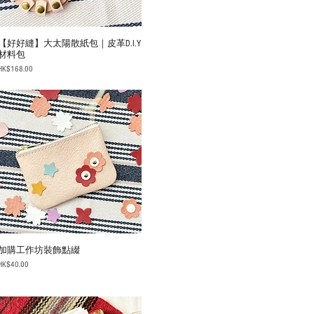
【好好縫】大太陽散紙包｜皮革D.I.Y
材料包
Price
HK$168.00
加購工作坊裝飾點綴
Price
HK$40.00