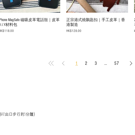
iPhone MagSafe 磁吸皮革電話殼｜皮革
正宗港式燒鵝匙扣｜手工皮革｜香
D.I.Y材料包
港製造
rice
Price
HK$118.00
HK$128.00
1
2
3
...
57
埗
出口步行約
分鐘)
A2
5