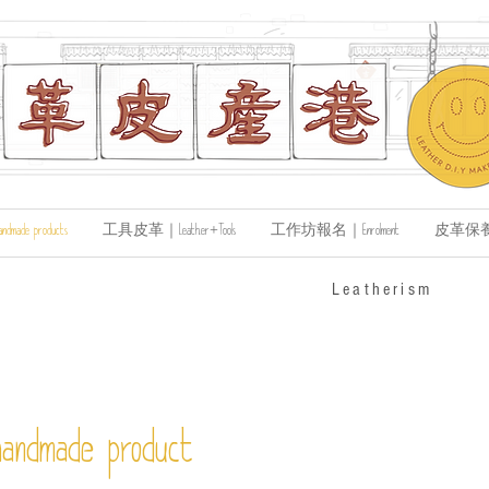
de products
工具皮革｜Leather+Tools
工作坊報名｜Enrolment
皮革保養｜Le
​Leatherism
andmade product