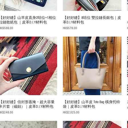
【好好縫】山羊皮直身2咭位+1相位
【好好縫】8咭位 雙拉鏈長銀包｜皮
拉鏈散紙包 ｜皮革D.I.Y材料包
革D.I.Y材料包
rice
Price
HK$598.00
HK$578.00
【好好縫】信封形蓋掩・超大容量
【好好縫】山羊皮 Tote Bag 橫身托特
卡片套（磁鈕）｜皮革D.I.Y材料包
袋｜皮革D.I.Y材料包
rice
Price
HK$248.00
HK$2,025.00