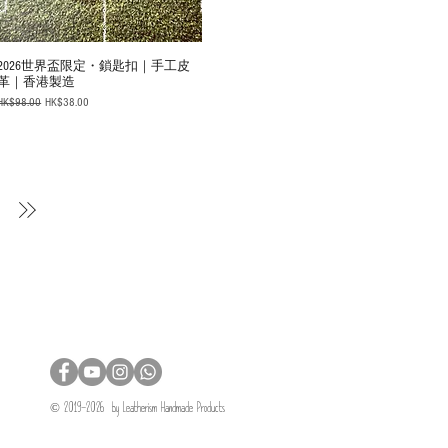
2026世界盃限定・鎖匙扣｜手工皮
革｜香港製造
Regular Price
Sale Price
HK$98.00
HK$38.00
© 2019-2026 by Leatherism Handmade Products