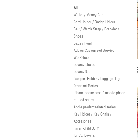
All
Wallet / Money Clip
Card Holder / Badge Holder
Belt / Watch Strap / Bracelet /
Shoes
Bags / Pouch
Add-on Customized Service
Workshop
Lovers' choice
Lovers Set
P
Passport Holder / Luggage Tag
Omamori Series
iPhone phone case / mobile phone
related series
Apple product related series
Key Holder / Key Chain /
Accessories
Parent-child D.I.Y.
for Cat Lovers