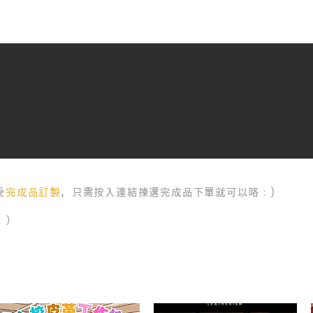
受
完成品訂製
，只需按入連結揀選完成品下單就可以咯：)
：）