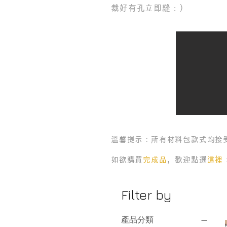
裁好有孔立即縫：）
溫馨提示：所有材料包款式均接
如欲購買
完成品
，歡迎
點選
這裡
Filter by
產品分類