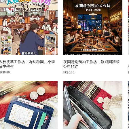
入校皮革工作坊｜為幼稚園、小學
夜間特別預約工作坊｜歡迎團體或
及中學生
公司預約
rice
Price
HK$0.00
HK$0.00